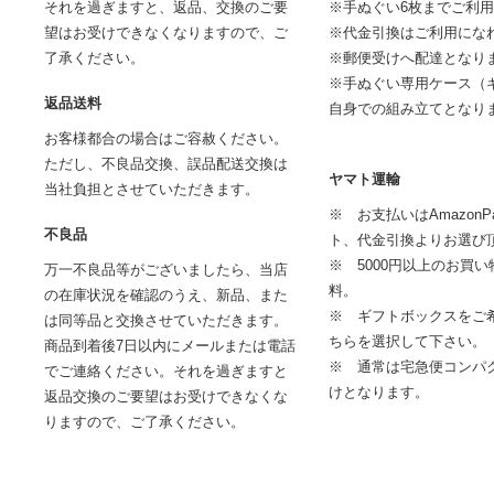
それを過ぎますと、返品、交換のご要
※手ぬぐい6枚までご利
望はお受けできなくなりますので、ご
※代金引換はご利用にな
了承ください。
※郵便受けへ配達となり
※手ぬぐい専用ケース（
返品送料
自身での組み立てとなり
お客様都合の場合はご容赦ください。
ただし、不良品交換、誤品配送交換は
ヤマト運輸
当社負担とさせていただきます。
※ お支払いはAmazon
不良品
ト、代金引換よりお選び
※ 5000円以上のお買
万一不良品等がございましたら、当店
料。
の在庫状況を確認のうえ、新品、また
※ ギフトボックスをご
は同等品と交換させていただきます。
ちらを選択して下さい。
商品到着後7日以内にメールまたは電話
※ 通常は宅急便コンパ
でご連絡ください。それを過ぎますと
けとなります。
返品交換のご要望はお受けできなくな
りますので、ご了承ください。