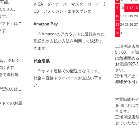
用可能。
VISA ダイナース マスターカード J
9
10
11
12
13
れません。
CB アメリカン・エキスプレス
ます。
16
17
18
19
20
ギフト）はご
Amazon Pay
23
24
25
26
27
ます。
30
31
※Amazonのアカウントに登録された
配送先や支払い方法を利用して決済で
工場併設店舗
きます。
5：00 ※
は急遽閉め
Pay、クレジッ
代金引換
お電話(027-
頂けます。
さい。
※ヤマト運輸での配送となります。
い物で送料無
定休日／土・
代金を直接ドライバーへお支払い下さ
赤印が休日
い。
希望の方はこ
営業時間外
クトでのお届
を頂ければ
きます。
工場併設店
せていただ