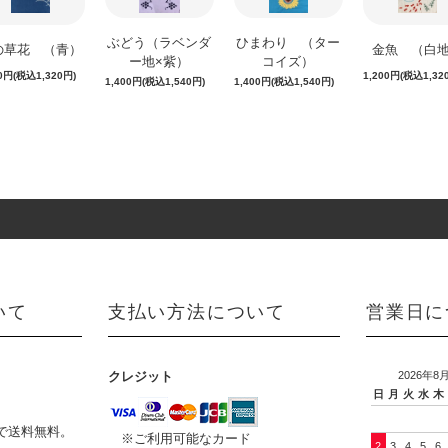
ぶどう（ラベンダ
ひまわり （ター
の草花 （青）
金魚 （白
ー地×紫）
コイズ）
00円(税込1,320円)
1,200円(税込1,32
1,400円(税込1,540円)
1,400円(税込1,540円)
いて
支払い方法について
営業日に
クレジット
2026年8
日
月
火
水
木
物で送料無料。
※ご利用可能なカード
2
3
4
5
6