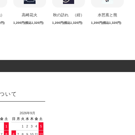
地）
高崎花火
秋の訪れ （紺）
水芭蕉と熊
0円)
1,200円(税込1,320円)
1,200円(税込1,320円)
1,200円(税込1,320円)
ついて
月
2026年9月
金
土
日
月
火
水
木
金
土
1
1
2
3
4
5
7
8
6
7
8
9
10
11
12