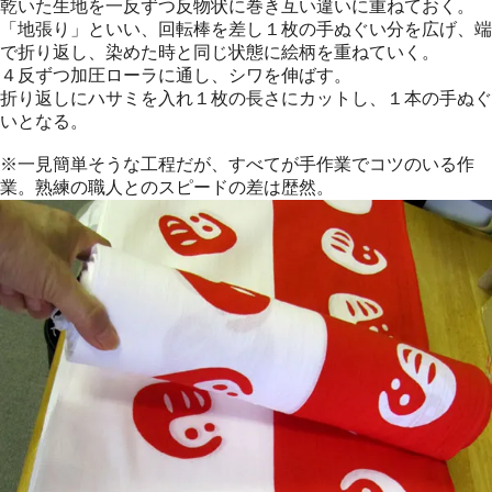
乾いた生地を一反ずつ反物状に巻き互い違いに重ねておく。
「地張り」といい、回転棒を差し１枚の手ぬぐい分を広げ、端
で折り返し、染めた時と同じ状態に絵柄を重ねていく。
４反ずつ加圧ローラに通し、シワを伸ばす。
折り返しにハサミを入れ１枚の長さにカットし、１本の手ぬぐ
いとなる。
※一見簡単そうな工程だが、すべてが手作業でコツのいる作
業。熟練の職人とのスピードの差は歴然。