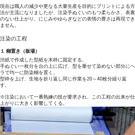
現在は職人の減少や更なる大量生産を目的にプリントによる方
法が主流になりましたが、注染手ぬぐいのもつ柔らかさ、表裏
のない仕上がり、にじみやゆらぎなどの表情の豊さは再現でき
ません。
注染の工程
１ 糊置き（板場）
渋紙で作成した型紙を木枠に固定する。
手ぬぐい一枚分を台の上に広げ、型を乗せて染めない部分にヘ
ラで均一に防染糊を置く。
型枠を上げ、生地を折り返し同じ作業を20～40枚分繰り返
す。
※注染において一番熟練の技が要求され、この工程の出来が仕
上がりに大きく影響してくる。