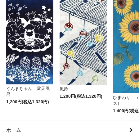
ぐんまちゃん 露天風
風鈴
呂
1,200円(税込1,320円)
ひまわり （
1,200円(税込1,320円)
ズ）
1,400円(税込
ホーム