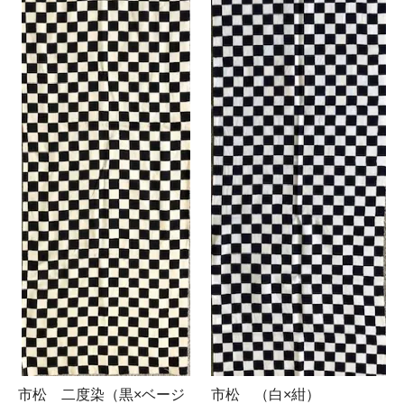
市松 二度染（黒×ベージ
市松 （白×紺）