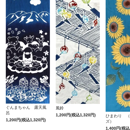
ぐんまちゃん 露天風
風鈴
呂
1,200円(税込1,320円)
ひまわり （
1,200円(税込1,320円)
ズ）
1,400円(税込