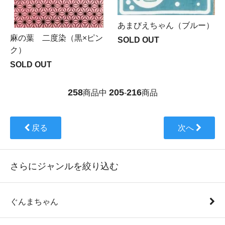
あまびえちゃん（ブルー）
麻の葉 二度染（黒×ピン
SOLD OUT
ク）
SOLD OUT
258
205
216
商品中
-
商品
戻る
次へ
さらにジャンルを絞り込む
ぐんまちゃん