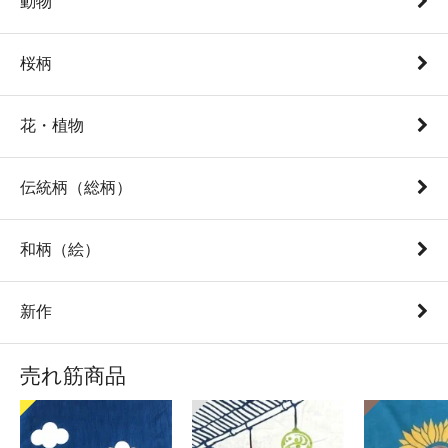
動物
桜柄
花・植物
伝統柄（総柄）
和柄（絵）
新作
売れ筋商品