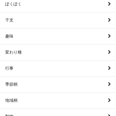
ぽくぽく
干支
趣味
変わり種
行事
季節柄
地域柄