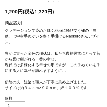
1,200円(税込1,320円)
商品説明
グラデーションで染めた輝く稲穂に飛び交う雀の「豊
穣」は中村手ぬぐいを多く手掛けるNaokuroさんデザイ
ン。
豊かに実った金色の稲穂は、私たち農耕民族にとって昔
から受け継がれる一番の幸せ。
現代では多様化する幸せの形ですが、この手ぬぐいを手
にする人に幸せが訪れますように…
伝統の技、注染で職人が丁寧に染め上げました。
サイズは約３４ｃｍ×９０ｃｍ、綿１００％です。
個数