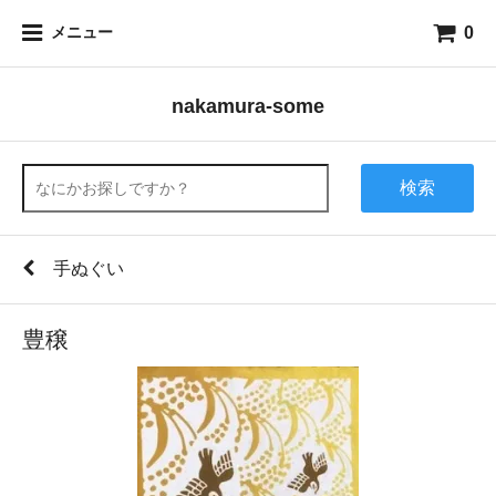
0
メニュー
nakamura-some
検索
手ぬぐい
豊穣