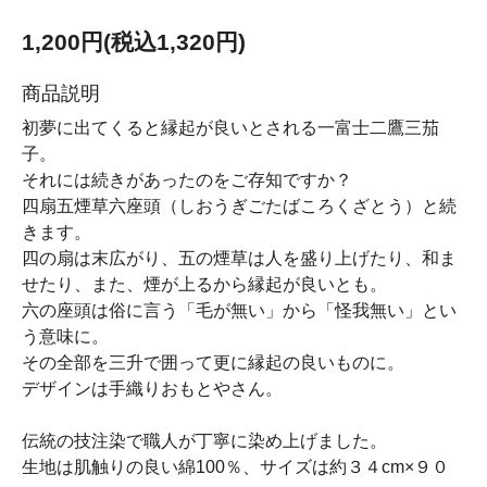
1,200円(税込1,320円)
商品説明
初夢に出てくると縁起が良いとされる一富士二鷹三茄
子。
それには続きがあったのをご存知ですか？
四扇五煙草六座頭（しおうぎごたばころくざとう）と続
きます。
四の扇は末広がり、五の煙草は人を盛り上げたり、和ま
せたり、また、煙が上るから縁起が良いとも。
六の座頭は俗に言う「毛が無い」から「怪我無い」とい
う意味に。
その全部を三升で囲って更に縁起の良いものに。
デザインは手織りおもとやさん。
伝統の技注染で職人が丁寧に染め上げました。
生地は肌触りの良い綿100％、サイズは約３４cm×９０