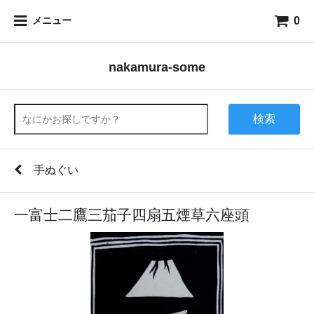
0
メニュー
nakamura-some
検索
手ぬぐい
一富士二鷹三茄子四扇五煙草六座頭