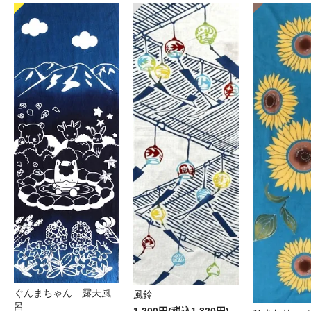
ぐんまちゃん 露天風
風鈴
呂