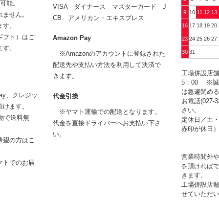
用可能。
VISA ダイナース マスターカード J
9
10
11
12
13
れません。
CB アメリカン・エキスプレス
ます。
16
17
18
19
20
ギフト）はご
Amazon Pay
23
24
25
26
27
ます。
30
31
※Amazonのアカウントに登録された
配送先や支払い方法を利用して決済で
工場併設店舗
きます。
5：00 ※
は急遽閉め
Pay、クレジッ
代金引換
お電話(027-
頂けます。
さい。
※ヤマト運輸での配送となります。
い物で送料無
定休日／土・
代金を直接ドライバーへお支払い下さ
赤印が休日
い。
希望の方はこ
営業時間外
クトでのお届
を頂ければ
きます。
工場併設店
せていただ