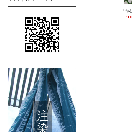
「ね
SO