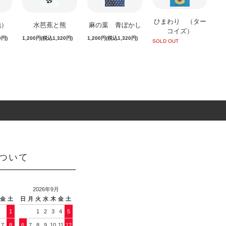
ひまわり （ター
地）
水芭蕉と熊
麻の葉 青ぼかし
コイズ）
0円)
1,200円(税込1,320円)
1,200円(税込1,320円)
SOLD OUT
ついて
月
2026年9月
金
土
日
月
火
水
木
金
土
1
1
2
3
4
5
7
8
6
7
8
9
10
11
12