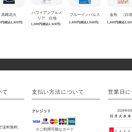
ハワイアンプルメ
高崎花火
ブルーインパルス
金魚 （白
リア 白地
00円(税込1,320円)
1,400円(税込1,540円)
1,200円(税込1,32
1,200円(税込1,320円)
いて
支払い方法について
営業日に
クレジット
2026年8
日
月
火
水
木
物で送料無料。
※ご利用可能なカード
2
3
4
5
6