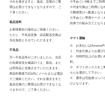
それを過ぎますと、返品、交換のご要
※手ぬぐい6枚までご利
望はお受けできなくなりますので、ご
※代金引換はご利用にな
了承ください。
※郵便受けへ配達となり
※手ぬぐい専用ケース（
返品送料
自身での組み立てとなり
お客様都合の場合はご容赦ください。
ただし、不良品交換、誤品配送交換は
ヤマト運輸
当社負担とさせていただきます。
※ お支払いはAmazon
不良品
ト、代金引換よりお選び
※ 5000円以上のお買
万一不良品等がございましたら、当店
料。
の在庫状況を確認のうえ、新品、また
※ ギフトボックスをご
は同等品と交換させていただきます。
ちらを選択して下さい。
商品到着後7日以内にメールまたは電話
※ 通常は宅急便コンパ
でご連絡ください。それを過ぎますと
けとなります。
返品交換のご要望はお受けできなくな
りますので、ご了承ください。